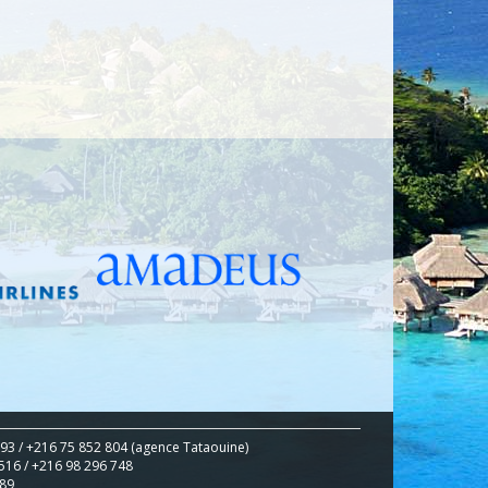
 293 / +216 75 852 804 (agence Tataouine)
516 / +216 98 296 748
289