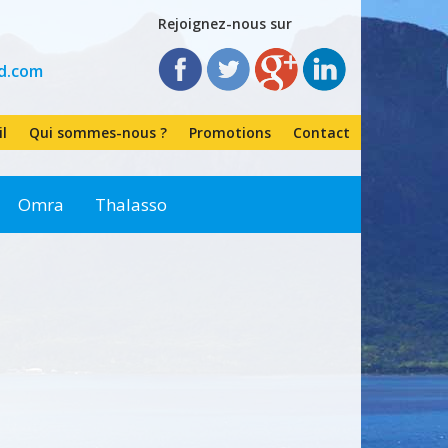
Rejoignez-nous sur
d.com
il
Qui sommes-nous ?
Promotions
Contact
Omra
Thalasso