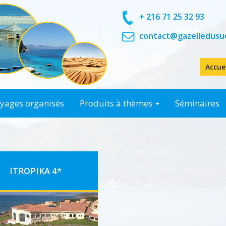
+ 216 71 25 32 93
contact@gazelledusu
Accue
yages organisés
Produits à thèmes
Séminaires
 ...
ITROPIKA 4*