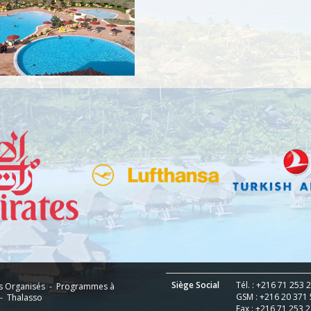
Siège Social
Tél. : +216 71 253
ges Organisés - Programmes à
GSM : +216 20 371 
- Thalasso
Fax : +216 71 253 